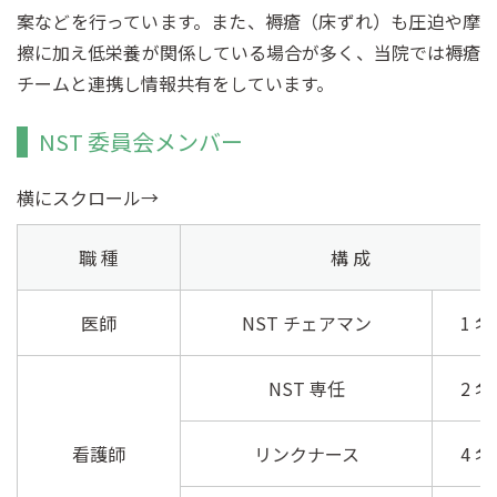
案などを行っています。また、褥瘡（床ずれ）も圧迫や摩
擦に加え低栄養が関係している場合が多く、当院では褥瘡
チームと連携し情報共有をしています。
NST 委員会メンバー
横にスクロール→
職 種
構 成
医師
NST チェアマン
1 名
NST 専任
2 名
看護師
リンクナース
4 名