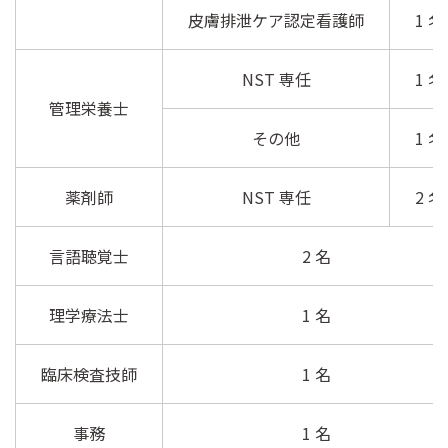
皮膚排泄ケア認定看護師
1 名
NST 専任
1 名
管理栄養士
その他
1 名
薬剤師
NST 専任
2 名
言語聴覚士
2 名
理学療法士
1 名
臨床検査技師
1 名
事務
1 名