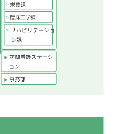
栄養課
臨床工学課
リハビリテーショ
ン課
訪問看護ステーシ
ョン
事務部